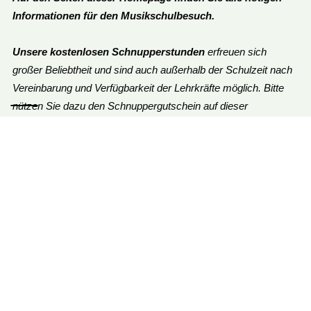
Informationen für den Musikschulbesuch.
Unsere kostenlosen Schnupperstunden
erfreuen sich
großer Beliebtheit und sind auch außerhalb der Schulzeit nach
Vereinbarung und Verfügbarkeit der Lehrkräfte möglich. Bitte
nützen Sie dazu den Schnuppergutschein auf dieser
Homepage.
Bei Fragen können sie sich jederzeit gerne an die Direktion
der Musikschule Murau wenden (03532-3530).
Bleiben sie gesund!
Dir. Mag. Wolfgang Fleischhacker
**************************
Fördern und fordern – Motivation durch Erfolg – Freude an
Leistungen – Spaß am gemeinsamen Musizieren. Das sind die
Ziele, welche das Team der Musikschule Murau verfolgt.