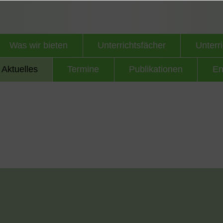
Was wir bieten
Unterrichtsfächer
Unterri
Aktuelles
Termine
Publikationen
En