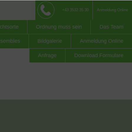
+43 3532 35 30
Anmeldung Online
chtsorte
Ordnung muss sein
Das Team
sembles
Bildgalerie
Anmeldung Online
Anfrage
Download Formulare