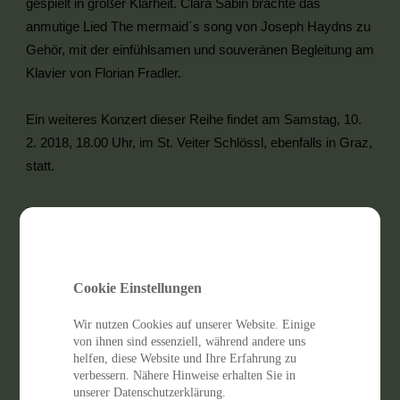
gespielt in großer Klarheit. Clara Sabin brachte das
anmutige Lied The mermaid´s song von Joseph Haydns zu
Gehör, mit der einfühlsamen und souveränen Begleitung am
Klavier von Florian Fradler.
Ein weiteres Konzert dieser Reihe findet am Samstag, 10.
2. 2018, 18.00 Uhr, im St. Veiter Schlössl, ebenfalls in Graz,
statt.
Fotos: Jürgen Nagl, Mag. Andrea Ertlschweiger
Cookie Einstellungen
Wir nutzen Cookies auf unserer Website. Einige
von ihnen sind essenziell, während andere uns
helfen, diese Website und Ihre Erfahrung zu
verbessern. Nähere Hinweise erhalten Sie in
unserer Datenschutzerklärung.