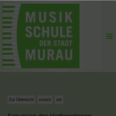
Zur Übersicht
zurück
vor
Exkursion der Harfenistinnen